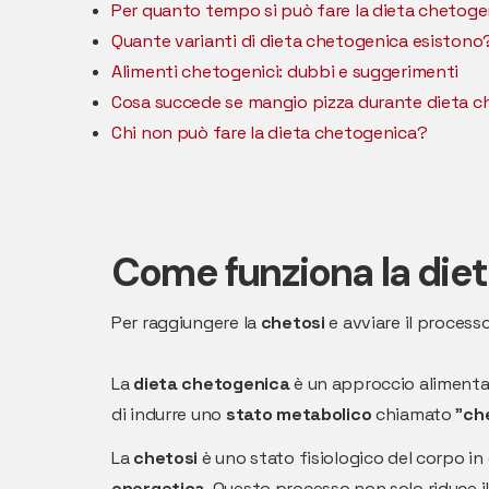
Per quanto tempo si può fare la dieta chetog
Quante varianti di dieta chetogenica esistono
Alimenti chetogenici: dubbi e suggerimenti
Cosa succede se mangio pizza durante dieta 
Chi non può fare la dieta chetogenica?
Come funziona la die
Per raggiungere la
chetosi
e avviare il process
La
dieta chetogenica
è un approccio alimentare
di indurre uno
stato metabolico
chiamato "
ch
La
chetosi
è uno stato fisiologico del corpo in 
energetica
. Questo processo non solo riduce i