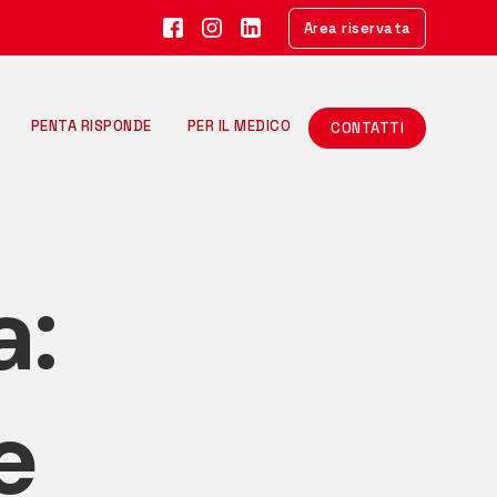
Area riservata
PENTA RISPONDE
PER IL MEDICO
CONTATTI
 CHETOGENICA
O SI PERDE DAVVERO
NTI VIETATI
a:
 MANGIARE
GLIORI VERDURE
e
TI COLLATERALI
 GLI ARTICOLI