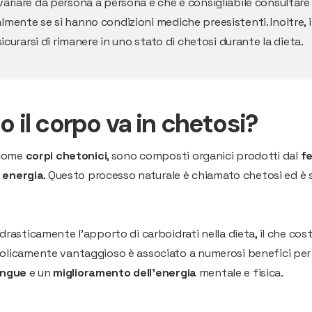
ariare da persona a persona e che è consigliabile consultare
mente se si hanno condizioni mediche preesistenti. Inoltre, il
icurarsi di rimanere in uno stato di chetosi durante la dieta.
il corpo va in chetosi?
 come
corpi chetonici
, sono composti organici prodotti dal
f
e
energia
. Questo processo naturale è chiamato chetosi ed è s
sticamente l'apporto di carboidrati nella dieta, il che costrin
licamente vantaggioso è associato a numerosi benefici per la
angue
e un
miglioramento dell'energia
mentale e fisica.