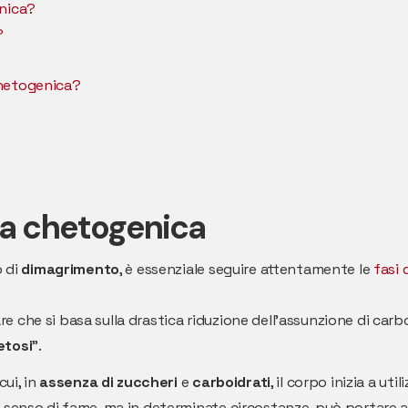
enica?
?
chetogenica?
ta chetogenica
o di
dimagrimento
, è essenziale seguire attentamente le
fasi 
 che si basa sulla drastica riduzione dell'assunzione di carbo
etosi
".
cui, in
assenza di zuccheri
e
carboidrati
, il corpo inizia a util
l senso di fame, ma in determinate circostanze, può portare a