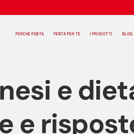
PERCHÉ PENTA
PENTA PER TE
I PRODOTTI
BLOG
IL METODO PENTADIET
DIETA
COME POSSIAMO AIUTARTI
QUANT
COMMUNITY
ALIME
esi e diet
COSA
LE MI
 e rispost
EFFET
TUTTI