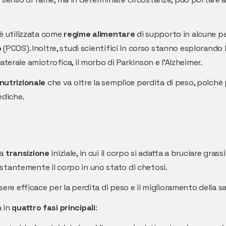
 è utilizzata come
regime alimentare
di supporto in alcune pat
o
(PCOS). Inoltre, studi scientifici in corso stanno esplorando 
terale amiotrofica, il morbo di Parkinson e l'Alzheimer.
nutrizionale
che va oltre la semplice perdita di peso, poiché
ediche.
na
transizione
iniziale, in cui il corpo si adatta a bruciare gras
ostantemente il corpo in uno stato di chetosi.
ere efficace per la perdita di peso e il miglioramento della s
a in
quattro fasi principali
: