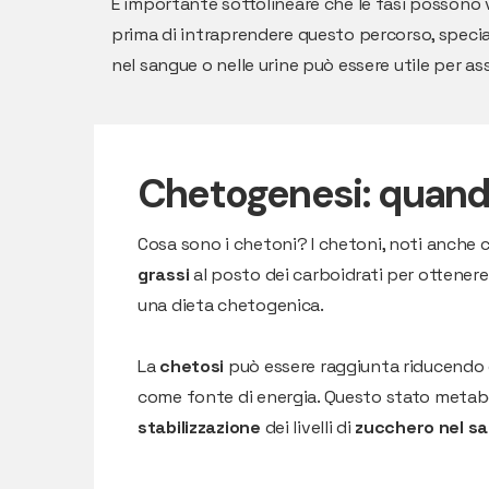
È importante sottolineare che le fasi possono v
prima di intraprendere questo percorso, special
nel sangue o nelle urine può essere utile per ass
Chetogenesi: quando 
Cosa sono i chetoni? I chetoni, noti anche
grassi
al posto dei carboidrati per ottener
una dieta chetogenica.
La
chetosi
può essere raggiunta riducendo dra
come fonte di energia. Questo stato metabo
stabilizzazione
dei livelli di
zucchero nel s