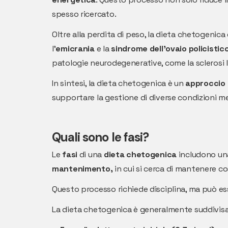
spesso ricercato.
Oltre alla perdita di peso, la dieta chetogenica
l'
emicrania
e la
sindrome dell'ovaio policistic
patologie neurodegenerative, come la sclerosi la
In sintesi, la dieta chetogenica è un
approccio 
supportare la gestione di diverse condizioni m
Quali sono le fasi?
Le
fasi
di una
dieta chetogenica
includono u
mantenimento,
in cui si cerca di mantenere c
Questo processo richiede disciplina, ma può ess
La dieta chetogenica è generalmente suddivis