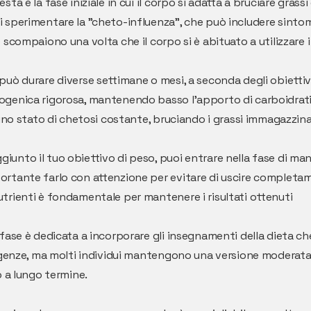
uesta è la fase iniziale in cui il corpo si adatta a bruciare gra
i sperimentare la "cheto-influenza", che può includere sinto
e scompaiono una volta che il corpo si è abituato a utilizzare
 può durare diverse settimane o mesi, a seconda degli obiettiv
togenica rigorosa, mantenendo basso l'apporto di carboidrati
n uno stato di chetosi costante, bruciando i grassi immagazzi
ggiunto il tuo obiettivo di peso, puoi entrare nella fase di 
portante farlo con attenzione per evitare di uscire complet
utrienti è fondamentale per mantenere i risultati ottenuti
 fase è dedicata a incorporare gli insegnamenti della dieta che
esigenze, ma molti individui mantengono una versione moderat
o a lungo termine.