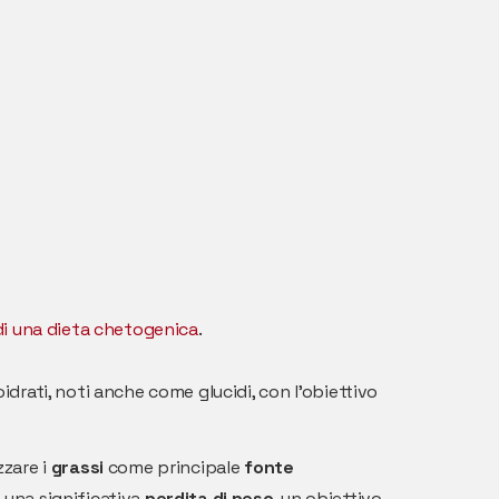
di una dieta chetogenica
.
idrati, noti anche come glucidi, con l'obiettivo
izzare i
grassi
come principale
fonte
 una significativa
perdita di peso
, un obiettivo